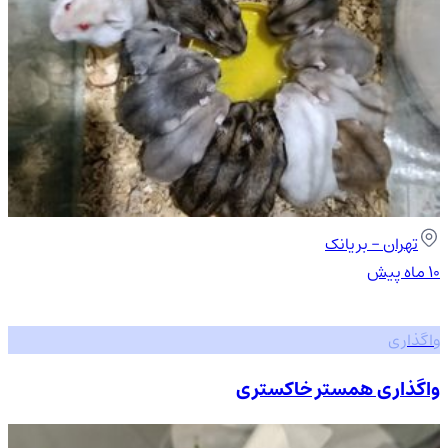
تهران
- بریانک
۱۰ ماه پیش
واگذاری
واگذاری همستر خاکستری