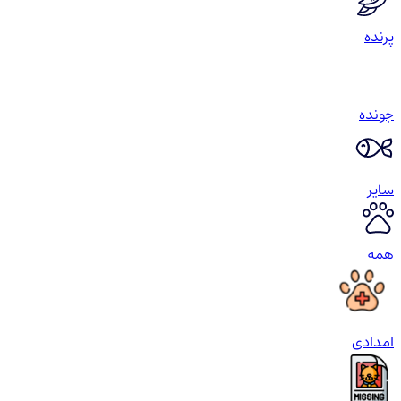
پرنده
جونده
سایر
همه
امدادی