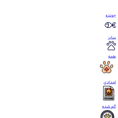
جونده
سایر
همه
امدادی
گم شده