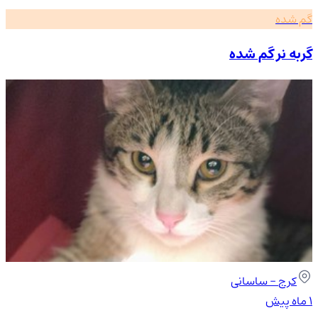
گم شده
گربه نر گم شده
کرج
- ساسانی
۱ ماه پیش