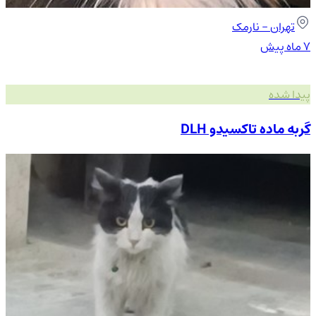
تهران
- نارمک
۷ ماه پیش
پیدا شده
گربه ماده تاکسیدو DLH