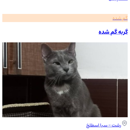
گم شده
گربه گم شده
رشت
- سیا اسطلخ