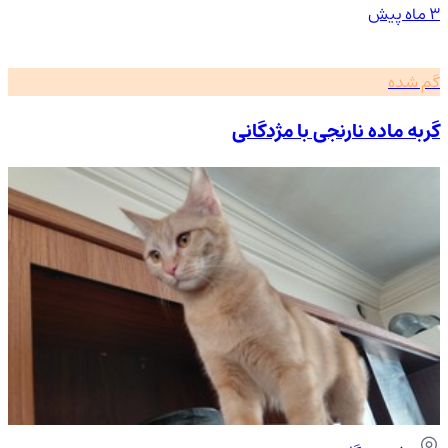
۳ ماه پیش
گم شده
گربه ماده نارنجی با مژدگانی