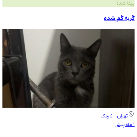
پیدا شده
گربه گم شده
تهران
- نارمک
۱ ماه پیش