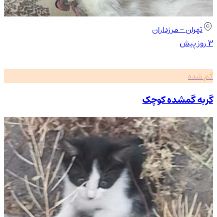
تهران
- مرزداران
۳ روز پیش
گم شده
گربه گمشده کوچک