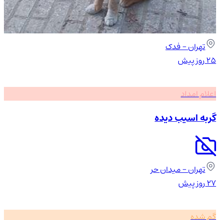
تهران
- فدک
۲۵ روز پیش
اعلام امداد
گربه اسیب دیده
تهران
- میدان حر
۲۷ روز پیش
گم شده