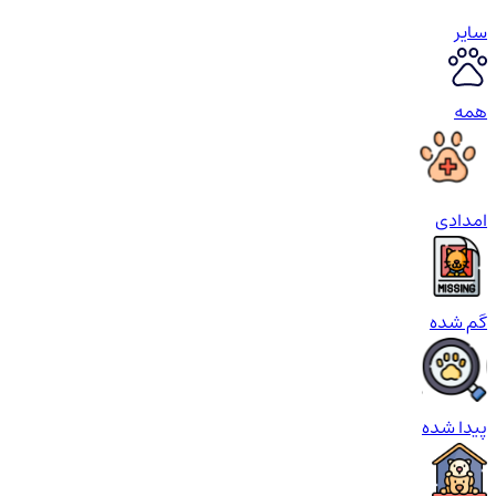
سایر
همه
امدادی
گم شده
پیدا شده