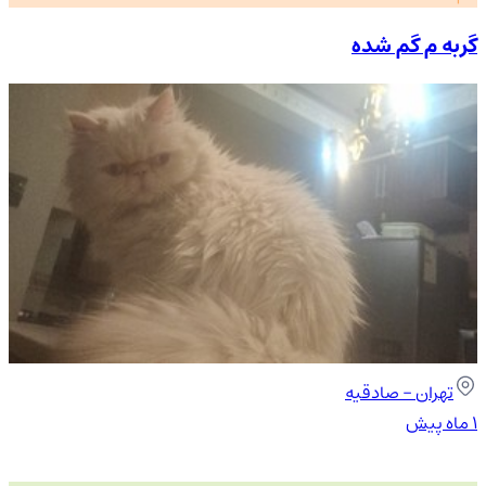
گربه م گم شده
تهران
- صادقیه
۱ ماه پیش