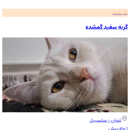
گم شده
گربه سفید گمشده
تهران
- سلسبیل
۱ ماه پیش