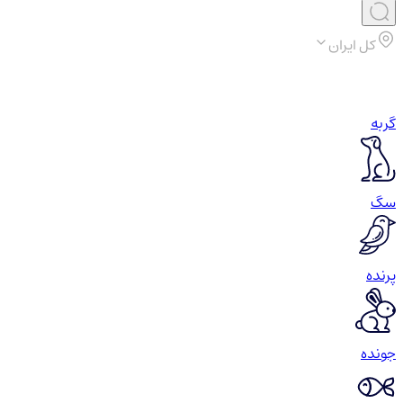
کل ایران
گربه
سگ
پرنده
جونده