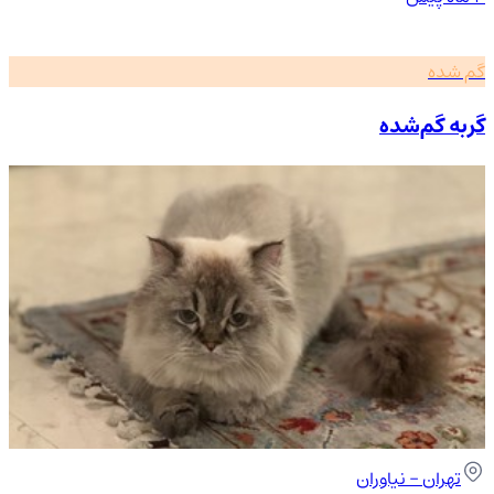
گم شده
گربه گم‌شده
تهران
- نیاوران