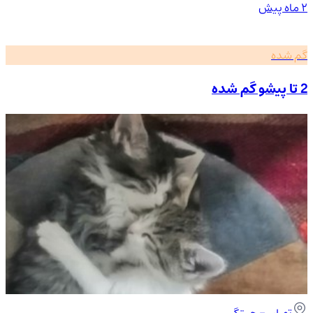
۲ ماه پیش
گم شده
2 تا پیشو گم شده
تهران
- چیتگر