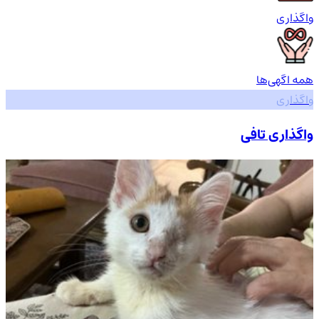
واگذاری
همه اگهی‌ها
واگذاری
واگذاری تافی