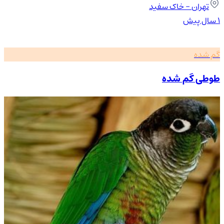
تهران
- خاک سفید
۱ سال پیش
گم شده
طوطی گم شده