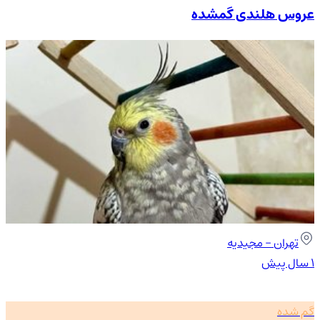
عروس هلندی گمشده
تهران
- مجیدیه
۱ سال پیش
گم شده