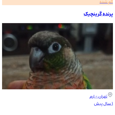
گم شده
پرنده گرینچیک
تهران
- ارم
۱ سال پیش