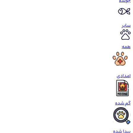
جونده
سایر
همه
امدادی
گم شده
پیدا شده