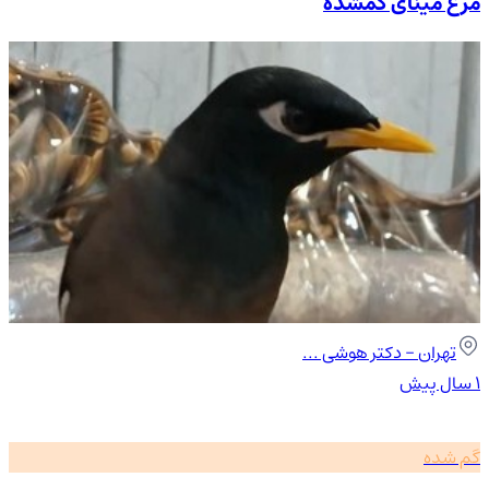
مرغ مینای گمشده
تهران
- دکتر هوشی ...
۱ سال پیش
گم شده