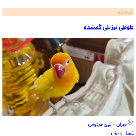
گم شده
طوطی برزیلی گمشده
تهران
- کوی فردوس
۱ سال پیش