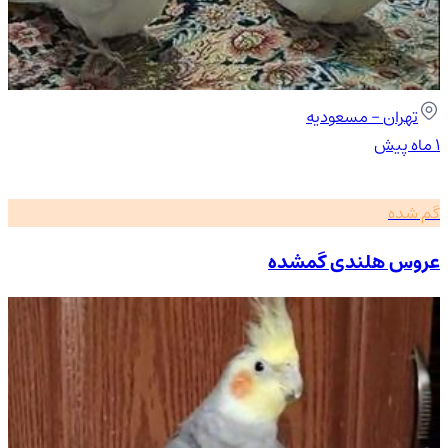
تهران
- مسعودیه
۱ ماه پیش
گم شده
عروس هلندی گمشده