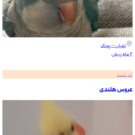
تهران
- پونک
۲ ماه پیش
گم شده
عروس هلندی