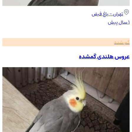
تهران
- باغ فیض
۱ سال پیش
گم شده
عروس هلندی گمشده