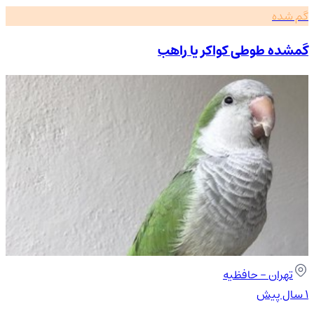
گم شده
گمشده طوطی کواکر یا راهب
تهران
- حافظیه
۱ سال پیش