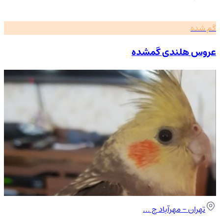
گم شده
عروس هلندی گمشده
تهران
- مهرآباد ج ...