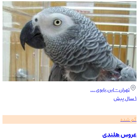
تهران
- ابن بابوی ...
۱ سال پیش
گم شده
عروس هلندی