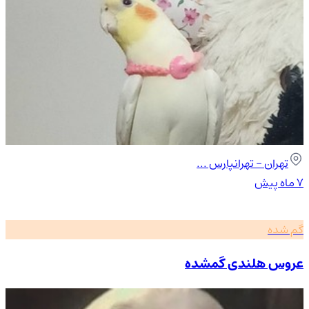
تهران
- تهرانپارس ...
۷ ماه پیش
گم شده
عروس هلندی گمشده