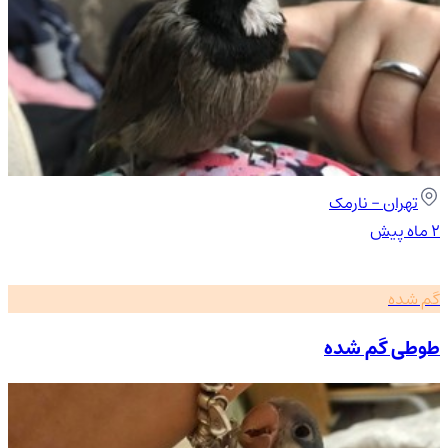
تهران
- نارمک
۲ ماه پیش
گم شده
طوطی گم شده