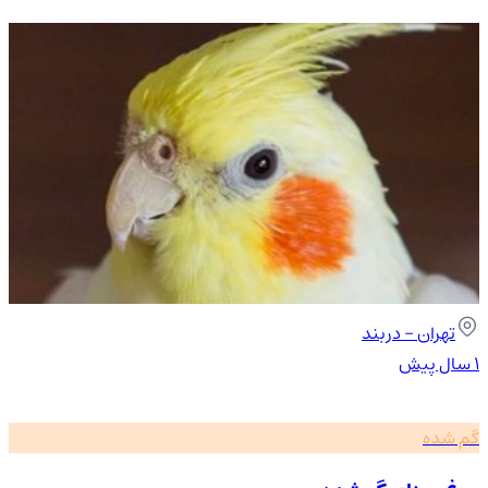
تهران
- دربند
۱ سال پیش
گم شده