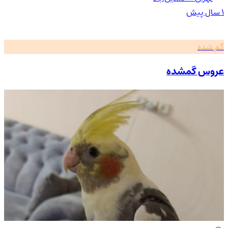
۱ سال پیش
گم شده
عروس گمشده