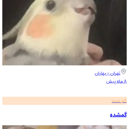
تهران
- بهاران
۸ ماه پیش
گم شده
گمشده