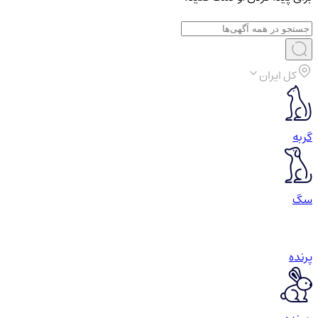
کل ایران
گربه
سگ
پرنده