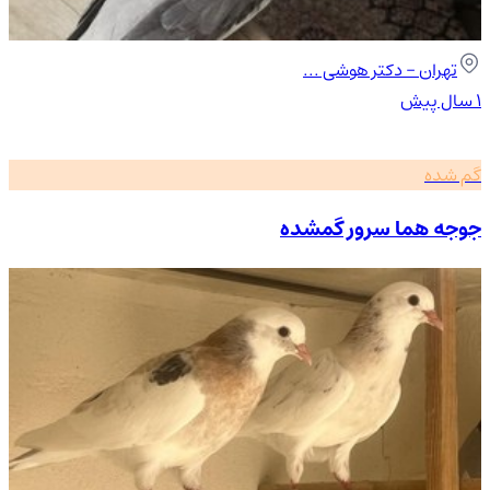
تهران
- دکتر هوشی ...
۱ سال پیش
گم شده
جوجه هما سرور گمشده