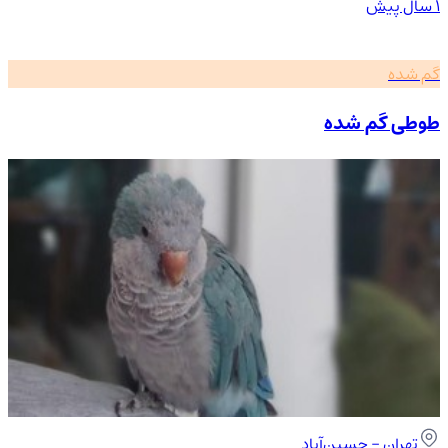
۱ سال پیش
گم شده
طوطی گم شده
تهران
- حسین‌آباد