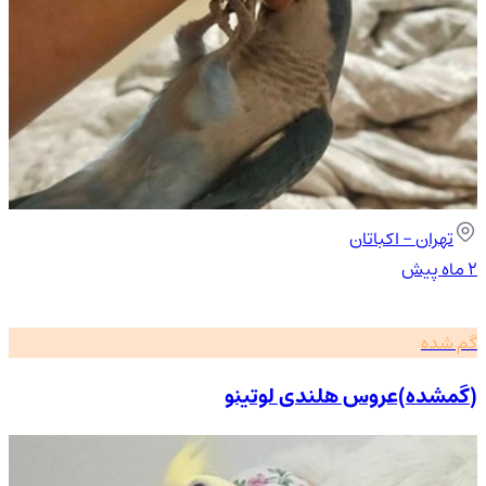
تهران
- اکباتان
۲ ماه پیش
گم شده
(گمشده)عروس هلندی لوتینو