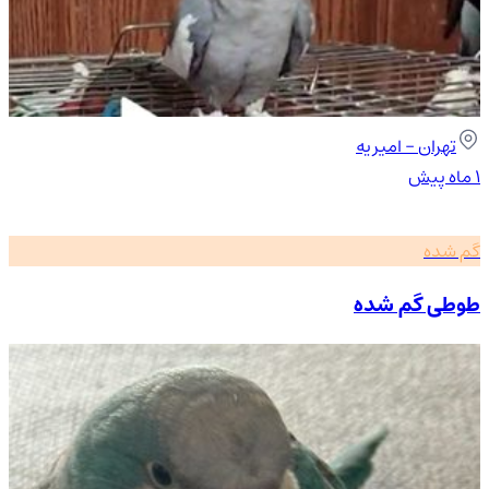
تهران
- امیریه
۱ ماه پیش
گم شده
طوطی گم شده