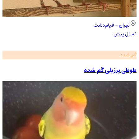
تهران
- قیام‌دشت
۱ سال پیش
گم شده
طوطی برزیلی گم شده