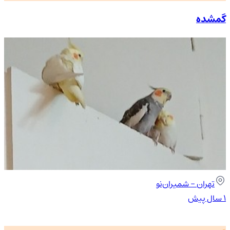
گمشده
تهران
- شمیران‌نو
۱ سال پیش