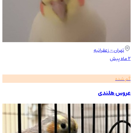
تهران
- زعفرانیه
۲ ماه پیش
گم شده
عروس هلندی