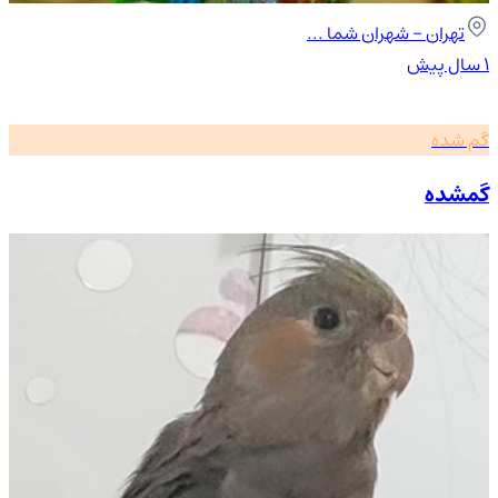
تهران
- شهران شما ...
۱ سال پیش
گم شده
گمشده