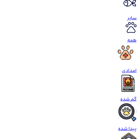
سایر
همه
امدادی
گم شده
پیدا شده