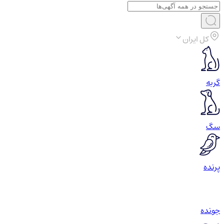
کل ایران
گربه
سگ
پرنده
جونده