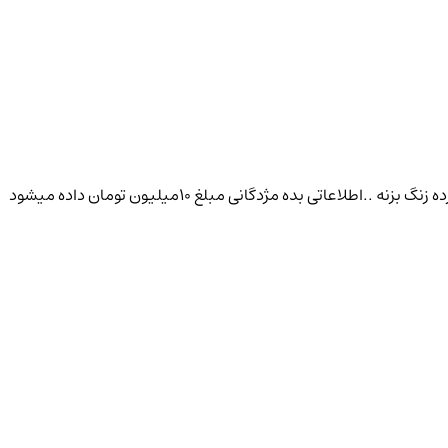
سگ نر ..نژاد .شیتزو عروسکی .رنگ کرم .نسکافه ای .صورتش سیاه و گرمه .پشمالو .اسمش مگی .دیروز گم شده .به کسی که دیده یا پیداش کرده زنگ بزنه ..اطلاعاتی بده مژدگانی مبلغ ۱۰میلیون تومان داده میشود