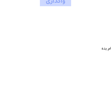
واگذاری
م بده