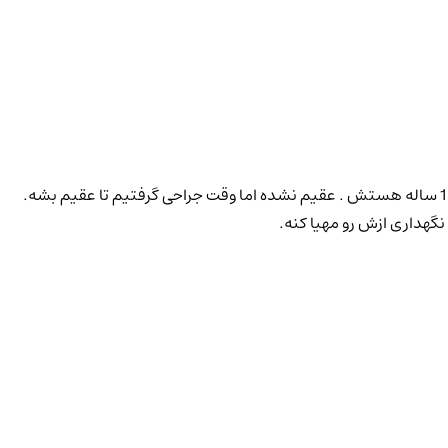
با سلام ، گربه نر برای واگذاری (( بدون هزینه )) ، فقط خانواده جدیدش خیلی برامون اهمیت داره که توانایی نگهداریش رو داشته باشند. بچه 1.5 ساله هستش . عقیم نشده اما وقت جراحی گرفتیم تا عقیم بشه.
نگهداری ازش رو مهیا کنه.