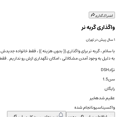
اشتراک‌گذاری
واگذاری گربه نر
۱ سال پیش
در
تهران
به دلیل به وجود آمدن مشکلاتی ، امکان نگهداری ازش رو نداریم . فقط
نژاد
DSH
سن
1.5
رایگان
عقیم شده
خیر
واکسیناسیون
انجام شده
اطلاعات تماس اگهی‌دهنده
ثبت تخلف و مشکل در این آگهی