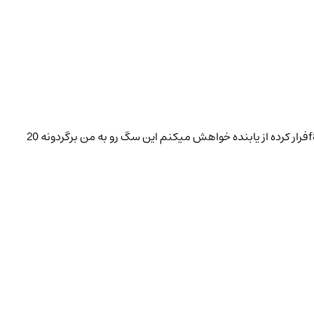
یک عدد سگ پامرین قهوه ای صورت روباهی نر در تاریخ 1405/02/10 روز جمعه ساعت18:00 از درب باغ در جاده داریون باغ های خالد اباد کوچه f8فرار کرده از یابنده خواهش میکنم این سگ رو به من برگردونه 20